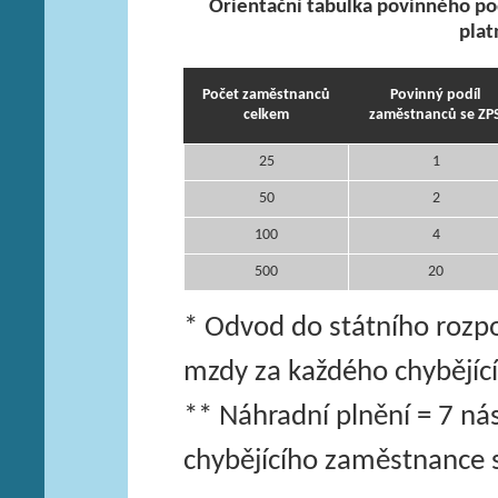
Orientační tabulka povinného p
plat
Počet zaměstnanců
Povinný podíl
celkem
zaměstnanců se ZP
25
1
50
2
100
4
500
20
* Odvod do státního rozp
mzdy za každého chybějíc
** Náhradní plnění = 7 n
chybějícího zaměstnance 